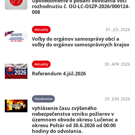
Upovedomenie o podaní odvolania voči
rozhodnutiu č. OU-LC-OSZP-2026/000124-
008
01. JÚL 2026
Aktuality
Voľby do orgánov samosprávy obcí a
voľby do orgánov samosprávnych krajov
30. APR 2026
Aktuality
Referendum 4.júl.2026
29. JÚN 2026
Oznámenia
vyhlásenie času zvýšeného
nebezpečenstva vzniku požiarov v
územnom obvode okresu Lučenec a
okresu Poltár od 30.6.2026 od 00:00
hodiny do odvolania.