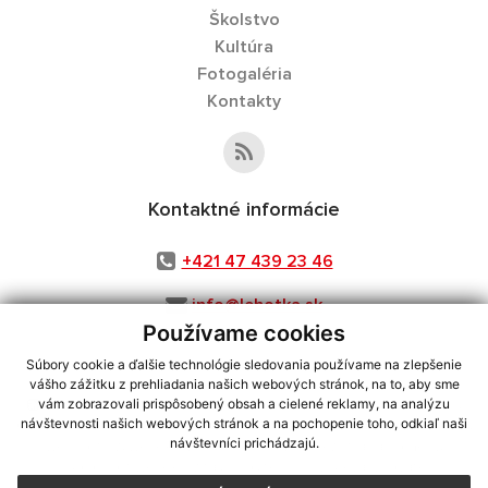
Školstvo
Kultúra
Fotogaléria
Kontakty
Kontaktné informácie
+421 47 439 23 46
info@lehotka.sk
Používame cookies
Súbory cookie a ďalšie technológie sledovania používame na zlepšenie
vášho zážitku z prehliadania našich webových stránok, na to, aby sme
využite možnosť získavania aktuálnych informácií s využitím RSS
,
vám zobrazovali prispôsobený obsah a cielené reklamy, na analýzu
CMS systém (redakčný) systém ECHELON 2,
Mapa stránok
,
web portál
,
návštevnosti našich webových stránok a na pochopenie toho, odkiaľ naši
návštevníci prichádzajú.
webhosting
,
webex.digital, s.r.o.
,
domény
,
registrácia domény
,
spoločnosť webex.digital, s.r.o.
,
technický prevádzkovateľ