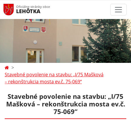
Oficiálne stránky obce
LEHÔTKA
Stavebné povolenie na stavbu: „I/75 Mašková
– rekonštrukcia mosta ev.č. 75-069“
Stavebné povolenie na stavbu: „I/75
Mašková – rekonštrukcia mosta ev.č.
75-069“