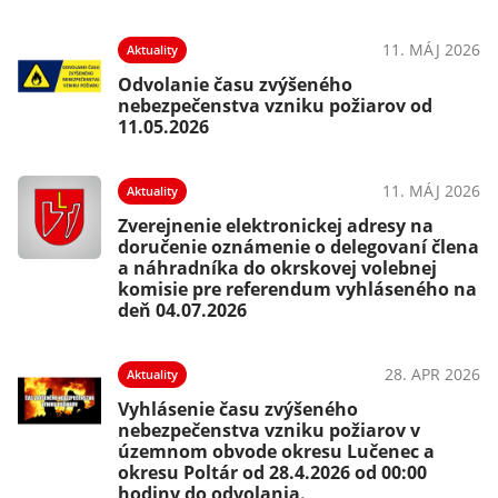
11. MÁJ 2026
Aktuality
Odvolanie času zvýšeného
nebezpečenstva vzniku požiarov od
11.05.2026
11. MÁJ 2026
Aktuality
Zverejnenie elektronickej adresy na
doručenie oznámenie o delegovaní člena
a náhradníka do okrskovej volebnej
komisie pre referendum vyhláseného na
deň 04.07.2026
28. APR 2026
Aktuality
Vyhlásenie času zvýšeného
nebezpečenstva vzniku požiarov v
územnom obvode okresu Lučenec a
okresu Poltár od 28.4.2026 od 00:00
hodiny do odvolania.