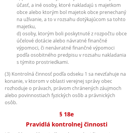
účasť, a iné osoby, ktoré nakladajú s majetkom
obce alebo ktorým bol majetok obce prenechaný
na užívanie, a to v rozsahu dotýkajúcom sa tohto
majetku,
d) osoby, ktorým boli poskytnuté z rozpočtu obce
účelové dotácie alebo návratné finančné
výpomoci, či nenávratné finančné výpomoci
podľa osobitného predpisu v rozsahu nakladania
s týmito prostriedkami.
(3) Kontrolná činnosť podľa odseku 1 sa nevzťahuje na
konanie, v ktorom v oblasti verejnej správy obec
rozhoduje o právach, právom chránených záujmoch
alebo povinnostiach fyzických osôb a právnických
osôb.
§ 18e
Pravidlá kontrolnej činnosti