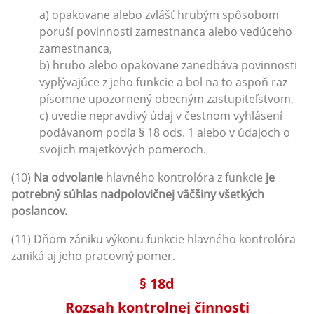
a) opakovane alebo zvlášť hrubým spôsobom
poruší povinnosti zamestnanca alebo vedúceho
zamestnanca,
b) hrubo alebo opakovane zanedbáva povinnosti
vyplývajúce z jeho funkcie a bol na to aspoň raz
písomne upozornený obecným zastupiteľstvom,
c) uvedie nepravdivý údaj v čestnom vyhlásení
podávanom podľa § 18 ods. 1 alebo v údajoch o
svojich majetkových pomeroch.
(10)
Na odvolanie
hlavného kontrolóra z funkcie
je
potrebný súhlas nadpolovičnej väčšiny všetkých
poslancov.
(11) Dňom zániku výkonu funkcie hlavného kontrolóra
zaniká aj jeho pracovný pomer.
§ 18d
Rozsah kontrolnej činnosti