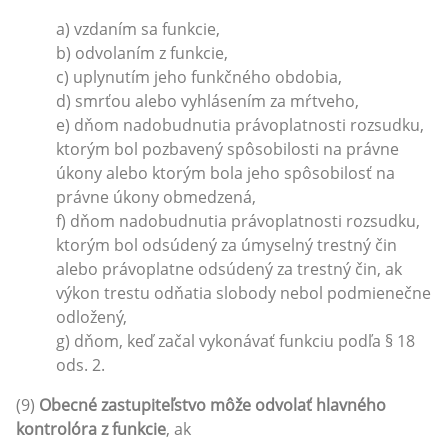
a) vzdaním sa funkcie,
b) odvolaním z funkcie,
c) uplynutím jeho funkčného obdobia,
d) smrťou alebo vyhlásením za mŕtveho,
e) dňom nadobudnutia právoplatnosti rozsudku,
ktorým bol pozbavený spôsobilosti na právne
úkony alebo ktorým bola jeho spôsobilosť na
právne úkony obmedzená,
f) dňom nadobudnutia právoplatnosti rozsudku,
ktorým bol odsúdený za úmyselný trestný čin
alebo právoplatne odsúdený za trestný čin, ak
výkon trestu odňatia slobody nebol podmienečne
odložený,
g) dňom, keď začal vykonávať funkciu podľa § 18
ods. 2.
(9)
Obecné zastupiteľstvo môže odvolať hlavného
kontrolóra z funkcie
, ak