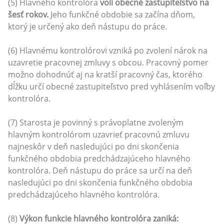
(5) Hlavného kontrolóra
volí obecné zastupiteľstvo na
šesť rokov.
Jeho funkčné obdobie sa začína dňom,
ktorý je určený ako deň nástupu do práce.
(6) Hlavnému kontrolórovi vzniká po zvolení nárok na
uzavretie pracovnej zmluvy s obcou. Pracovný pomer
možno dohodnúť aj na kratší pracovný čas, ktorého
dĺžku určí obecné zastupiteľstvo pred vyhlásením voľby
kontrolóra.
(7) Starosta je povinný s právoplatne zvoleným
hlavným kontrolórom uzavrieť pracovnú zmluvu
najneskôr v deň nasledujúci po dni skončenia
funkčného obdobia predchádzajúceho hlavného
kontrolóra. Deň nástupu do práce sa určí na deň
nasledujúci po dni skončenia funkčného obdobia
predchádzajúceho hlavného kontrolóra.
(8)
Výkon funkcie hlavného kontrolóra zaniká: