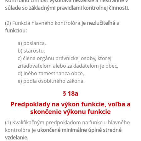
Kontrolnú činnosť vykonáva nezávisle a nestranne v
súlade so základnými pravidlami kontrolnej činnosti.
(2) Funkcia hlavného kontrolóra
je nezlučiteľná s
funkciou:
a) poslanca,
b) starostu,
c) člena orgánu právnickej osoby, ktorej
zriaďovateľom alebo zakladateľom je obec,
d) iného zamestnanca obce,
e) podľa osobitného zákona.
§ 18a
Predpoklady na výkon funkcie, voľba a
skončenie výkonu funkcie
(1) Kvalifikačným predpokladom na funkciu hlavného
kontrolóra je
ukončené minimálne úplné stredné
vzdelanie.