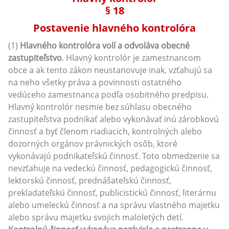
§ 18
Postavenie hlavného kontrolóra
(1)
Hlavného kontrolóra volí a odvoláva obecné
zastupiteľstvo
. Hlavný kontrolór je zamestnancom
obce a ak tento zákon neustanovuje inak, vzťahujú sa
na neho všetky práva a povinnosti ostatného
vedúceho zamestnanca podľa osobitného predpisu.
Hlavný kontrolór nesmie bez súhlasu obecného
zastupiteľstva podnikať alebo vykonávať inú zárobkovú
činnosť a byť členom riadiacich, kontrolných alebo
dozorných orgánov právnických osôb, ktoré
vykonávajú podnikateľskú činnosť. Toto obmedzenie sa
nevzťahuje na vedeckú činnosť, pedagogickú činnosť,
lektorskú činnosť, prednášateľskú činnosť,
prekladateľskú činnosť, publicistickú činnosť, literárnu
alebo umeleckú činnosť a na správu vlastného majetku
alebo správu majetku svojich maloletých detí.