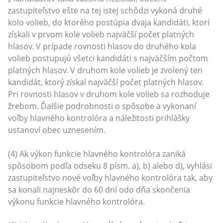
zastupiteľstvo ešte na tej istej schôdzi vykoná druhé
kolo volieb, do ktorého postúpia dvaja kandidáti, ktorí
získali v prvom kole volieb najväčší počet platných
hlasov. V prípade rovnosti hlasov do druhého kola
volieb postupujú všetci kandidáti s najväčším počtom
platných hlasov. V druhom kole volieb je zvolený ten
kandidát, ktorý získal najväčší počet platných hlasov.
Pri rovnosti hlasov v druhom kole volieb sa rozhoduje
žrebom. Ďalšie podrobnosti o spôsobe a vykonaní
voľby hlavného kontrolóra a náležitosti prihlášky
ustanoví obec uznesením.
(4) Ak výkon funkcie hlavného kontrolóra zaniká
spôsobom podľa odseku 8 písm. a), b) alebo d), vyhlási
zastupiteľstvo nové voľby hlavného kontrolóra tak, aby
sa konali najneskôr do 60 dní odo dňa skončenia
výkonu funkcie hlavného kontrolóra.