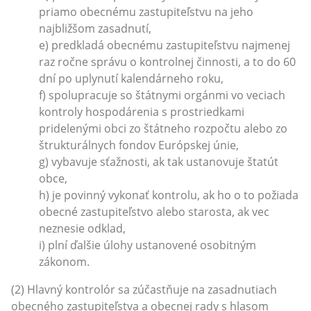
priamo obecnému zastupiteľstvu na jeho
najbližšom zasadnutí,
e) predkladá obecnému zastupiteľstvu najmenej
raz ročne správu o kontrolnej činnosti, a to do 60
dní po uplynutí kalendárneho roku,
f) spolupracuje so štátnymi orgánmi vo veciach
kontroly hospodárenia s prostriedkami
pridelenými obci zo štátneho rozpočtu alebo zo
štrukturálnych fondov Európskej únie,
g) vybavuje sťažnosti, ak tak ustanovuje štatút
obce,
h) je povinný vykonať kontrolu, ak ho o to požiada
obecné zastupiteľstvo alebo starosta, ak vec
neznesie odklad,
i) plní ďalšie úlohy ustanovené osobitným
zákonom.
(2) Hlavný kontrolór sa zúčastňuje na zasadnutiach
obecného zastupiteľstva a obecnej rady s hlasom