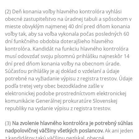
(2) Deň konania voľby hlavného kontrolóra vyhlási
obecné zastupiteľstvo na úradnej tabuli a spôsobom v
mieste obvyklým najmenej 40 dní pred dňom konania
voľby tak, aby sa voľba vykonala počas posledných 60
dní funkčného obdobia doterajšieho hlavného
kontrolóra. Kandidát na funkciu hlavného kontrolóra
musí odovzdať svoju písomnú prihlášku najneskôr 14
dní pred dňom konania voľby na obecnom úrade.
Súčasťou prihlášky je aj doklad o vzdelaní a údaje
potrebné na vyžiadanie výpisu z registra trestov. Údaje
podľa tretej vety obec bezodkladne zašle v
elektronickej podobe prostredníctvom elektronickej
komunikácie Generálnej prokuratúre Slovenskej
republiky na vydanie výpisu z registra trestov.
(3)
Na zvolenie hlavného kontrolóra je potrebný súhlas
nadpolovičnej väčšiny všetkých poslancov.
Ak ani jeden
z kandidátov takú väčšinu nezískal, obecné