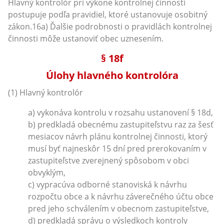
Hlavný kontrolór pri výkone kontrolnej činnosti
postupuje podľa pravidiel, ktoré ustanovuje osobitný
zákon.16a) Ďalšie podrobnosti o pravidlách kontrolnej
činnosti môže ustanoviť obec uznesením.
§ 18f
Úlohy hlavného kontrolóra
(1) Hlavný kontrolór
a) vykonáva kontrolu v rozsahu ustanovení § 18d,
b) predkladá obecnému zastupiteľstvu raz za šesť
mesiacov návrh plánu kontrolnej činnosti, ktorý
musí byť najneskôr 15 dní pred prerokovaním v
zastupiteľstve zverejnený spôsobom v obci
obvyklým,
c) vypracúva odborné stanoviská k návrhu
rozpočtu obce a k návrhu záverečného účtu obce
pred jeho schválením v obecnom zastupiteľstve,
d) predkladá správu o výsledkoch kontroly