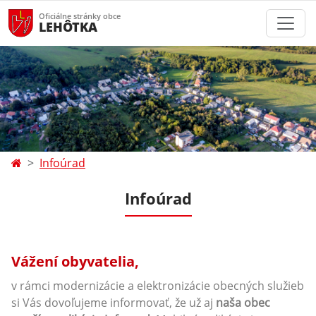
Oficiálne stránky obce
LEHÔTKA
Infoúrad
Infoúrad
Vážení obyvatelia,
v rámci modernizácie a elektronizácie obecných služieb
si Vás dovoľujeme informovať, že už aj
naša obec