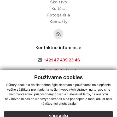
Školstvo
Kultúra
Fotogaléria
Kontakty
Kontaktné informácie
+421 47 439 23 46
info@lehotka.sk
Používame cookies
Súbory cookie a ďalšie technológie sledovania používame na zlepšenie
vášho zážitku z prehliadania našich webových stránok, na to, aby sme
využite možnosť získavania aktuálnych informácií s využitím RSS
,
vám zobrazovali prispôsobený obsah a cielené reklamy, na analýzu
CMS systém (redakčný) systém ECHELON 2,
Mapa stránok
,
web portál
,
návštevnosti našich webových stránok a na pochopenie toho, odkiaľ naši
návštevníci prichádzajú.
webhosting
,
webex.digital, s.r.o.
,
domény
,
registrácia domény
,
spoločnosť webex.digital, s.r.o.
,
technický prevádzkovateľ
SÚHLASÍM