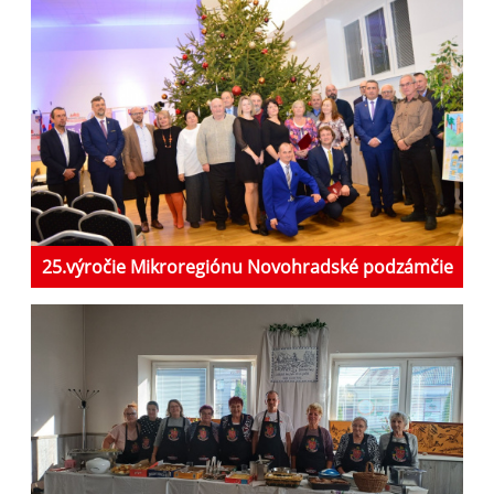
25.výročie Mikroregiónu Novohradské podzámčie