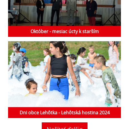
Október - mesiac úcty k starším
Dni obce Lehôtka - Lehôtská hostina 2024