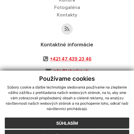
Kultúra
Fotogaléria
Kontakty
Kontaktné informácie
+421 47 439 23 46
info@lehotka.sk
Používame cookies
Súbory cookie a ďalšie technológie sledovania používame na zlepšenie
vášho zážitku z prehliadania našich webových stránok, na to, aby sme
využite možnosť získavania aktuálnych informácií s využitím RSS
,
vám zobrazovali prispôsobený obsah a cielené reklamy, na analýzu
návštevnosti našich webových stránok a na pochopenie toho, odkiaľ naši
CMS systém (redakčný) systém ECHELON 2,
Mapa stránok
,
web portál
,
návštevníci prichádzajú.
webhosting
,
webex.digital, s.r.o.
,
domény
,
registrácia domény
,
spoločnosť webex.digital, s.r.o.
,
technický prevádzkovateľ
SÚHLASÍM
Posledná aktualizácia:
28.07.2026